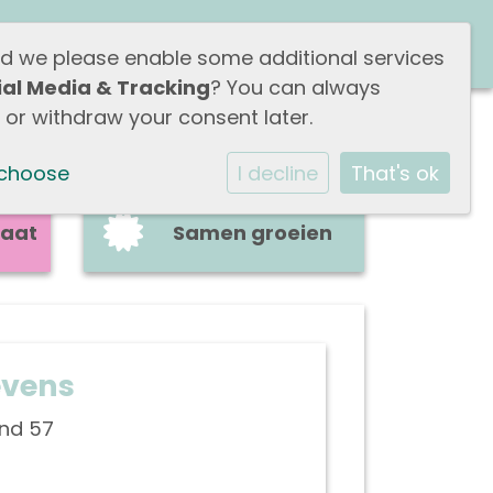
ZE
WERKEN BIJ
CONTACT
ld we please enable some additional services
ial Media & Tracking
? You can always
or withdraw your consent later.
 choose
I decline
That's ok
aat
Samen groeien
vens
nd 57