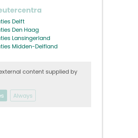
eutercentra
ies Delft
ties Den Haag
ties Lansingerland
ties Midden-Delfland
external content supplied by
es
Always