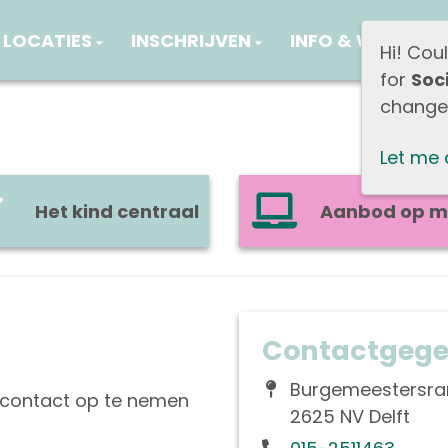
LOCATIES
INSCHRIJVEN
INFO & WERKWIJ
Hi! Cou
for
Soc
change 
Let me
Het kind centraal
Aanbod op m
Contactgege
Burgemeestersra
 contact op te nemen
2625 NV Delft