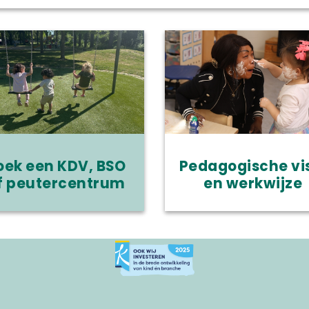
oek een KDV, BSO
Pedagogische vi
f peutercentrum
en werkwijze