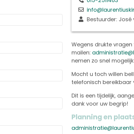
015-2511463
info@laurentiusk
Bestuurder: José 
Wegens drukte vragen 
mailen:
administratie@
nemen zo snel mogelijk
Mocht u toch willen bel
telefonisch bereikbaar v
Dit is een tijdelijk, aan
dank voor uw begrip!
Planning en plaat
administratie@laurenti