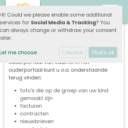
Toggle
Hi! Could we please enable some additional
services for
Social Media & Tracking
? You
can always change or withdraw your consent
Ouderportaal
later.
Let me choose
I decline
That's ok
Wij werken met een afgeschermd
ouderportaal van Jaamo. In het
ouderportaal kunt u o.a. onderstaande
terug vinden:
foto's die op de groep van uw kind
gemaakt zijn
facturen
contracten
nieuwbrieven