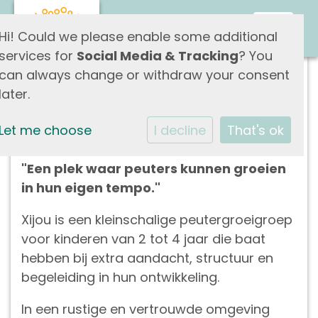
Toggle
Hi! Could we please enable some additional
services for
Social Media & Tracking
? You
can always change or withdraw your consent
Peutergroeigroep Xijou
later.
Let me choose
I decline
That's ok
Welkom bij Xijou
"Een plek waar peuters kunnen groeien
in hun eigen tempo."
Xijou is een kleinschalige peutergroeigroep
voor kinderen van 2 tot 4 jaar die baat
hebben bij extra aandacht, structuur en
begeleiding in hun ontwikkeling.
In een rustige en vertrouwde omgeving