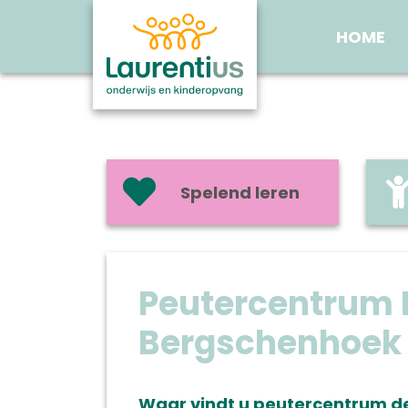
HOME
Spelend leren
Peutercentrum 
Bergschenhoek
Waar vindt u peutercentrum 