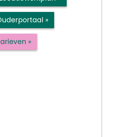
Ouderportaal »
arieven »