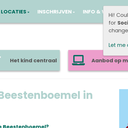
LOCATIES
INSCHRIJVEN
INFO & WERKWIJ
Hi! Cou
for
Soc
change 
Let me
Het kind centraal
Aanbod op m
Beestenboemel in
de Beestenboemel?