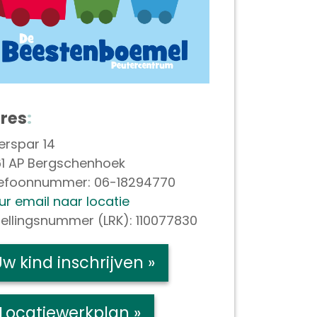
res
:
verspar 14
1 AP Bergschenhoek
lefoonnummer: 06-18294770
ur email naar locatie
tellingsnummer (LRK): 110077830
w kind inschrijven »
Locatiewerkplan »