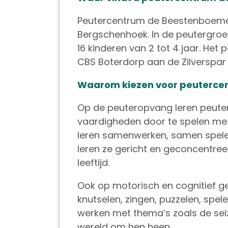
Peutercentrum de Beestenboemel 
Bergschenhoek. In de peutergro
16 kinderen van 2 tot 4 jaar. Het
CBS Boterdorp aan de Zilverspar
Waarom kiezen voor peuterce
Op de peuteropvang leren peuters
vaardigheden door te spelen met 
leren samenwerken, samen spele
leren ze gericht en geconcentreer
leeftijd.
Ook op motorisch en cognitief ge
knutselen, zingen, puzzelen, spe
werken met thema’s zoals de seiz
wereld om hen heen.