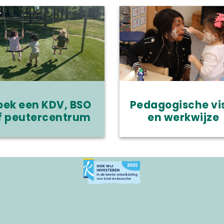
oek een KDV, BSO
Pedagogische vi
f peutercentrum
en werkwijze