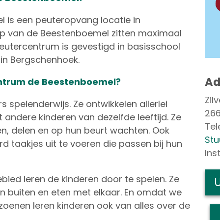
is een peuteropvang locatie in
ep van de Beestenboemel zitten maximaal
 peutercentrum is gevestigd in basisschool
 in Bergschenhoek.
Ad
ntrum de Beestenboemel?
Zil
 spelenderwijs. Ze ontwikkelen allerlei
266
andere kinderen van dezelfde leeftijd. Ze
Te
n, delen en op hun beurt wachten. Ook
Stu
d taakjes uit te voeren die passen bij hun
Ins
bied leren de kinderen door te spelen. Ze
U
len buiten en eten met elkaar. En omdat we
oenen leren kinderen ook van alles over de