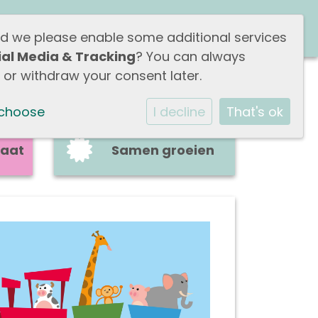
ZE
WERKEN BIJ
CONTACT
ld we please enable some additional services
ial Media & Tracking
? You can always
or withdraw your consent later.
 choose
I decline
That's ok
aat
Samen groeien