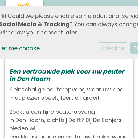
Hi! Could we please enable some additional servic
Social Media & Tracking
? You can always chang
withdraw your consent later.
Peuterschool De Kanjers –
Den Hoorn
Let me choose
I decline
T
Een vertrouwde plek voor uw peuter
in Den Hoorn
Kleinschalige peuteropvang waar uw kind
met plezier speelt, leert en groeit.
Zoekt u een fijne peuteropvang
in Den Hoorn, dichtbij Delft? Bij De Kanjers
bieden wij
een kleinschalige en vertrouwde plek waar