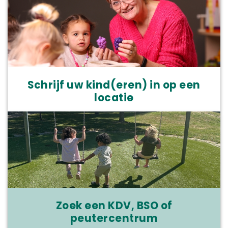
Schrijf uw kind(eren) in op een
locatie
Zoek een KDV, BSO of
peutercentrum